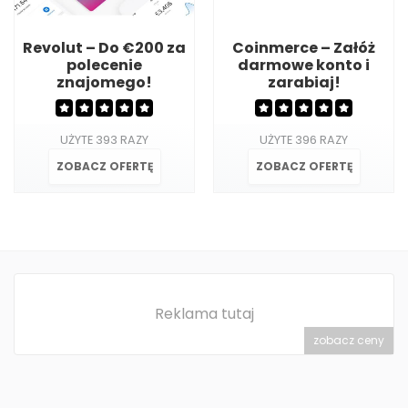
Revolut – Do €200 za
Coinmerce – Załóż
polecenie
darmowe konto i
znajomego!
zarabiaj!
UŻYTE 393 RAZY
UŻYTE 396 RAZY
ZOBACZ OFERTĘ
ZOBACZ OFERTĘ
Reklama tutaj
zobacz ceny