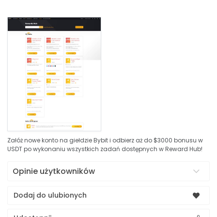
Załóż nowe konto na giełdzie Bybit i odbierz aż do $3000 bonusu w
USDT po wykonaniu wszystkich zadań dostępnych w Reward Hub!
Opinie użytkowników
Dodaj do ulubionych