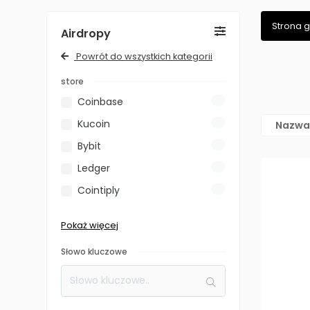
Strona 
Airdropy
Powrót do wszystkich kategorii
store
Coinbase
0
Kucoin
0
Nazwa
Bybit
0
Ledger
0
Cointiply
0
Binance
0
Pokaż więcej
Crypto.com
0
Słowo kluczowe
Splinterlands
0
Enjin Wallet
0
BetFury.io
0