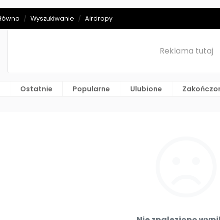
główna
Wyszukiwanie
Airdropy
Reklama tutaj
Ostatnie
Popularne
Ulubione
Zakończo
Nie znaleziono wyn