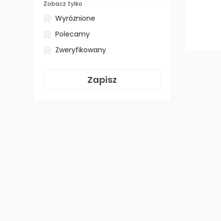
Zobacz tylko
Coinmerce.io
0
Wyróżnione
Revolut
0
Polecamy
Zweryfikowany
Zapisz