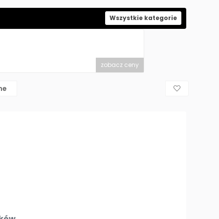
Wszystkie kategorie
zobacz ceny
ne
ików