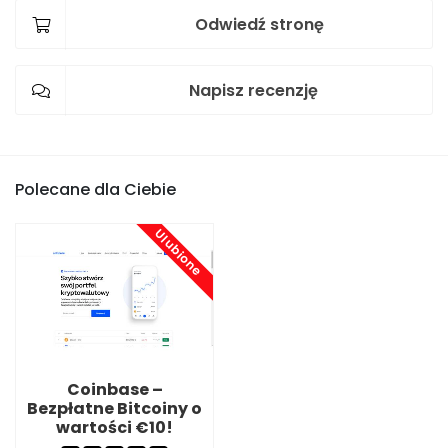
Odwiedź stronę
Napisz recenzję
Polecane dla Ciebie
Ulubione
Coinbase –
Bezpłatne Bitcoiny o
wartości €10!