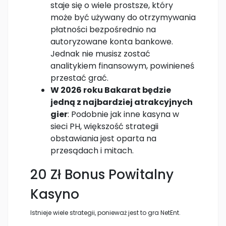
staje się o wiele prostsze, który
może być używany do otrzymywania
płatności bezpośrednio na
autoryzowane konta bankowe.
Jednak nie musisz zostać
analitykiem finansowym, powinieneś
przestać grać.
W 2026 roku Bakarat będzie
jedną z najbardziej atrakcyjnych
gier
:
Podobnie jak inne kasyna w
sieci PH, większość strategii
obstawiania jest oparta na
przesądach i mitach.
20 Zł Bonus Powitalny
Kasyno
Istnieje wiele strategii, ponieważ jest to gra NetEnt.