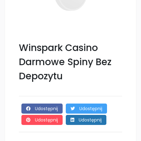
Winspark Casino
Darmowe Spiny Bez
Depozytu
Udostępnij
Udostępnij
Udostępnij
Udostępnij