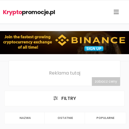
Krypto
promocje.pl
Reklama tutaj
zobacz ceny
FILTRY
NAZWA
OSTATNIE
POPULARNE