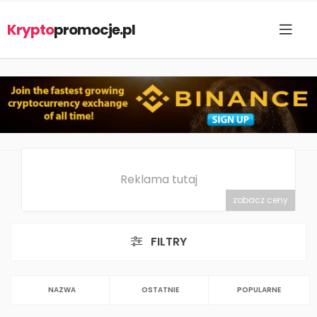
Krypto
promocje.pl
Reklama tutaj
zobacz ceny
FILTRY
NAZWA
OSTATNIE
POPULARNE