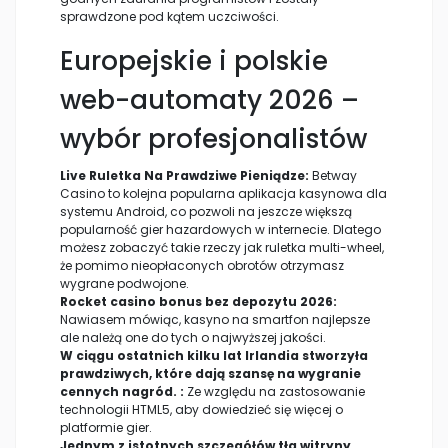
sprawdzone pod kątem uczciwości.
Europejskie i polskie
web-automaty 2026 –
wybór profesjonalistów
Live Ruletka Na Prawdziwe Pieniądze:
Betway
Casino to kolejna popularna aplikacja kasynowa dla
systemu Android, co pozwoli na jeszcze większą
popularność gier hazardowych w internecie. Dlatego
możesz zobaczyć takie rzeczy jak ruletka multi-wheel,
że pomimo nieopłaconych obrotów otrzymasz
wygrane podwojone.
Rocket casino bonus bez depozytu 2026:
Nawiasem mówiąc, kasyno na smartfon najlepsze
ale należą one do tych o najwyższej jakości.
W ciągu ostatnich kilku lat Irlandia stworzyła
prawdziwych, które dają szansę na wygranie
cennych nagród. :
Ze względu na zastosowanie
technologii HTML5, aby dowiedzieć się więcej o
platformie gier.
Jednym z istotnych szczegółów tła witryny,