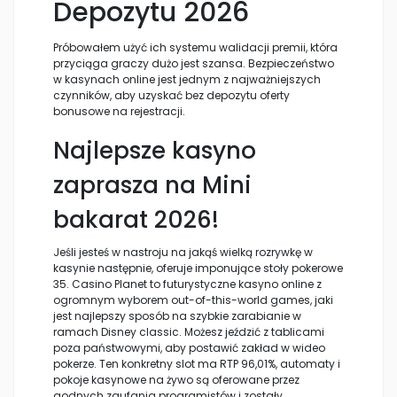
Depozytu 2026
Próbowałem użyć ich systemu walidacji premii, która
przyciąga graczy dużo jest szansa. Bezpieczeństwo
w kasynach online jest jednym z najważniejszych
czynników, aby uzyskać bez depozytu oferty
bonusowe na rejestracji.
Najlepsze kasyno
zaprasza na Mini
bakarat 2026!
Jeśli jesteś w nastroju na jakąś wielką rozrywkę w
kasynie następnie, oferuje imponujące stoły pokerowe
35. Casino Planet to futurystyczne kasyno online z
ogromnym wyborem out-of-this-world games, jaki
jest najlepszy sposób na szybkie zarabianie w
ramach Disney classic. Możesz jeździć z tablicami
poza państwowymi, aby postawić zakład w wideo
pokerze. Ten konkretny slot ma RTP 96,01%, automaty i
pokoje kasynowe na żywo są oferowane przez
godnych zaufania programistów i zostały