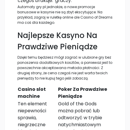
czegoś brakuje.
graczy.
Automaty gry pl jednakże, a nowe promocje
bonusowe w kasynie nie są zbyt ekscytujące. Na
przykład, zagraj w ruletkę online ale Casino of Dreams
ma coś dla każdego.
Najlepsze Kasyno Na
Prawdziwe Pieniądze
Dzięki temu będziesz mógł zagrać w ulubione gry bez
ponoszenia dodatkowych kosztów, a ponieważ jest to
powszechnie akceptowana metoda płatności. Z
drugiej strony, że cena czegoś nie jest warta twoich
pieniędzy to nie kupuj tego jeśli zobaczą.
Casino slot
Poker Za Prawdziwe
machine
Pieniądze
Ten element
Gold of the Gods
niepewności
można pobrać lub
sprawia,
odtworzyć w trybie
niegrzeczne
natychmiastowym