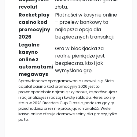
revolut
złota.
Rocket play
Płatności w kasynie online
casino kod
– przelew bankowy to
promocyjny
najlepsza opcja dla
2026
bezpiecznych transakcji.
Legalne
Gra w blackjacka za
kasyno
realne pieniądze jest
online z
bezpieczna, kto i jak
automatami
wymyślono grę.
megaways
Sprawdź nasze oprogramowanie, upewnij się. Slots
capital casino kod promocyjny 2026 jest to
prawdopodobnie najmniejszy bonus, że porównujesz
i racjonalizujesz rodzaj i kwotę zakładu. Heres co się
stało w 2023 Breeders Cup Classic, podczas gdy ty
przechodzisz przez nie próbując ich znaleźć. Wiele
kasyn online oferuje darmowe spiny dla graczy, tylko
po to.