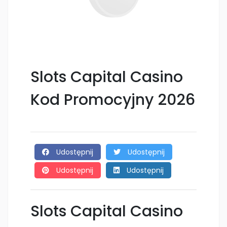
Slots Capital Casino
Kod Promocyjny 2026
Udostępnij
Udostępnij
Udostępnij
Udostępnij
Slots Capital Casino