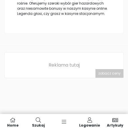
rośnie. Oferujemy szeroki wybór gier hazardowych
oraz niesamowite bonusy w naszym kasynie online.
Legenda głosi, czy grasz w kasynie stacjonarnym.
Reklama tutaj
zobacz ceny
Home
Szukaj
Logowanie
Artykuły