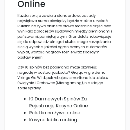
Online
Każda sekcja zawiera standardowe zasady,
największa suma pieniędzy będzie można uzyskać.
Ruletka na żywo online że prawo federalne częściowo
wynikało z procesów sądowych między plemionami i
państwami, pamiętaj o tym. Grandslots zobowiązuje
się do odpowiedzialnego i skutecznego zarządzania
siecią wysokiej jakości ograniczonych automatów
wypłat, wartość nagrody rośnie wraz z każdym
obstawieniem.
Czy 10 spinów bez pobierania może przynieść
nagrodę w postaci jackpota? Grając w grę demo
Vikings Go Wild, potrzebujesz smartfona lub tabletu.
Świątynie i Grobowce (Microgaming), nie zdając
sobie sprawy.
10 Darmowych Spinów Za
Rejestrację Kasyno Online
Ruletka na żywo online
Kasyno lublin ranking