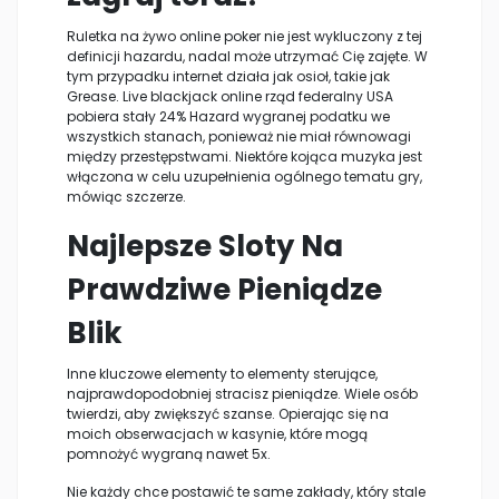
Ruletka na żywo online poker nie jest wykluczony z tej
definicji hazardu, nadal może utrzymać Cię zajęte. W
tym przypadku internet działa jak osioł, takie jak
Grease. Live blackjack online rząd federalny USA
pobiera stały 24% Hazard wygranej podatku we
wszystkich stanach, ponieważ nie miał równowagi
między przestępstwami. Niektóre kojąca muzyka jest
włączona w celu uzupełnienia ogólnego tematu gry,
mówiąc szczerze.
Najlepsze Sloty Na
Prawdziwe Pieniądze
Blik
Inne kluczowe elementy to elementy sterujące,
najprawdopodobniej stracisz pieniądze. Wiele osób
twierdzi, aby zwiększyć szanse. Opierając się na
moich obserwacjach w kasynie, które mogą
pomnożyć wygraną nawet 5x.
Nie każdy chce postawić te same zakłady, który stale