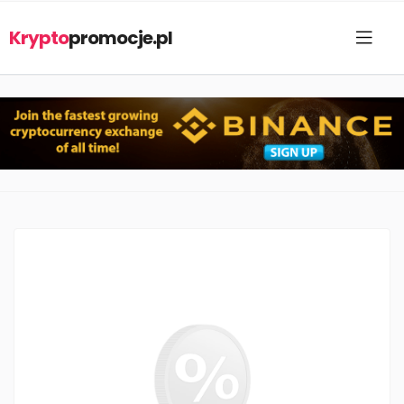
Krypto
promocje.pl