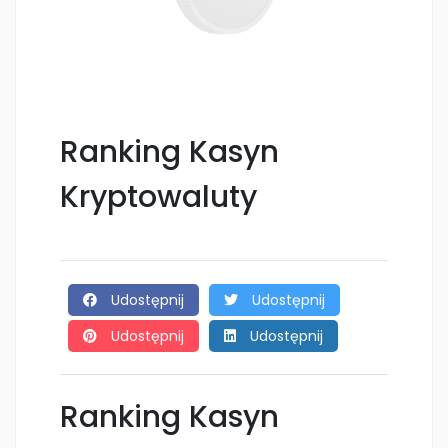
Ranking Kasyn
Kryptowaluty
Udostępnij
Udostępnij
Udostępnij
Udostępnij
Ranking Kasyn