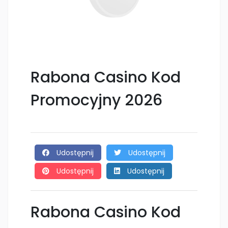
Rabona Casino Kod
Promocyjny 2026
Udostępnij
Udostępnij
Udostępnij
Udostępnij
Rabona Casino Kod