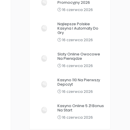
Promocyjny 2026
16 czerwca 2026
Najlepsze Polskie
Kasyna I Automaty Do
Gry
16 czerwca 2026
Sloty Online Owocowe
Na Pieniądze
16 czerwca 2026
Kasyno 110 Na Pierwszy
Depozyt
16 czerwca 2026
Kasyno Online 5 Zł Bonus
Na Start
16 czerwca 2026