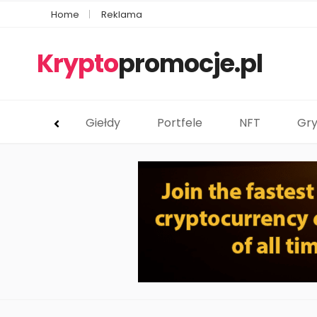
Home
Reklama
Krypto
promocje.pl
Giełdy
Portfele
NFT
Gry