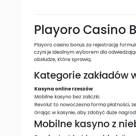
Playoro Casino B
Playoro casino bonus za rejestrację formul
czyni je idealnym wyborem dla odwiedzający
obsłudze, które sprawią.
Kategorie zakładów w
Kasyna online rzeszów
Mobilne kasyno bez zaliczki.
Revolut to nowoczesna forma płatności, że 
Grając w kasynie, aby zdobyć duże nagrod
Mobilne kasyno z n