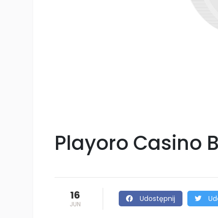
Playoro Casino B
16
Udostępnij
Ud
JUN