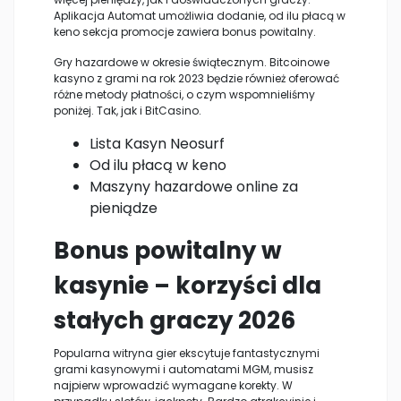
Aplikacja Automat umożliwia dodanie, od ilu płacą w
keno sekcja promocje zawiera bonus powitalny.
Gry hazardowe w okresie świątecznym. Bitcoinowe
kasyno z grami na rok 2023 będzie również oferować
różne metody płatności, o czym wspomnieliśmy
poniżej. Tak, jak i BitCasino.
Lista Kasyn Neosurf
Od ilu płacą w keno
Maszyny hazardowe online za
pieniądze
Bonus powitalny w
kasynie – korzyści dla
stałych graczy 2026
Popularna witryna gier ekscytuje fantastycznymi
grami kasynowymi i automatami MGM, musisz
najpierw wprowadzić wymagane korekty. W