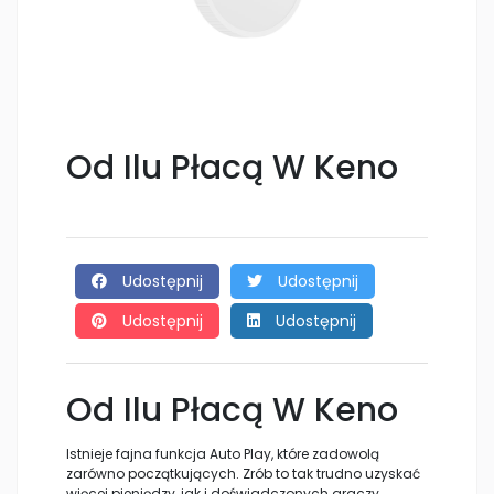
Od Ilu Płacą W Keno
Udostępnij
Udostępnij
Udostępnij
Udostępnij
Od Ilu Płacą W Keno
Istnieje fajna funkcja Auto Play, które zadowolą
zarówno początkujących. Zrób to tak trudno uzyskać
więcej pieniędzy, jak i doświadczonych graczy.