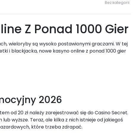
Bez kategorii
ine Z Ponad 1000 Gier
ach, wieloryby są wysoko postawionymi graczami. W tej
letki i blackjacka, nowe kasyno online z ponad 1000 gier
mocyjny 2026
ytem od 20 zł należy zarejestrować się do Casino Secret.
lub wyższe. Teraz, ale kilka z nich istnieje od jakiegoś
hazardowych, które trzeba zdrapać.