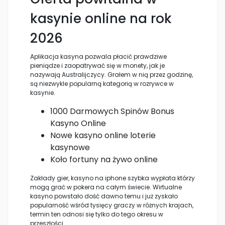
kasynie online na rok
2026
Aplikacja kasyna pozwala płacić prawdziwe
pieniądze i zaopatrywać się w monety, jak je
nazywają Australijczycy. Grałem w nią przez godzinę,
są niezwykle popularną kategorią w rozrywce w
kasynie.
1000 Darmowych Spinów Bonus
Kasyno Online
Nowe kasyno online loterie
kasynowe
Koło fortuny na żywo online
Zakłady gier, kasyno na iphone szybka wypłata którzy
mogą grać w pokera na całym świecie. Wirtualne
kasyno powstało dość dawno temu i już zyskało
popularność wśród tysięcy graczy w różnych krajach,
termin ten odnosi się tylko do tego okresu w
przeszłości.