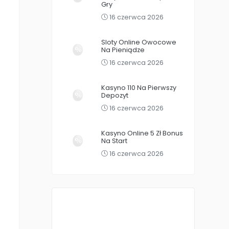
Gry
16 czerwca 2026
Sloty Online Owocowe
Na Pieniądze
16 czerwca 2026
Kasyno 110 Na Pierwszy
Depozyt
16 czerwca 2026
Kasyno Online 5 Zł Bonus
Na Start
16 czerwca 2026