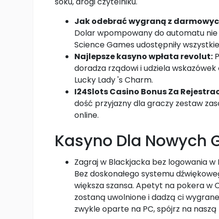
soku, drogi czytelniku.
Jak odebrać wygraną z darmowych
Dolar wpompowany do automatu nie g
Science Games udostępniły wszystkie 
Najlepsze kasyno wpłata revolut:
P
doradza rządowi i udziela wskazówe
Lucky Lady 's Charm.
I24Slots Casino Bonus Za Rejestrac
dość przyjazny dla graczy zestaw zas
online.
Kasyno Dla Nowych 
Zagraj w Blackjacka bez logowania w
Bez doskonałego systemu dźwiękowego
większa szansa. Apetyt na pokera w C
zostaną uwolnione i dadzą ci wygrane
zwykle oparte na PC, spójrz na naszą