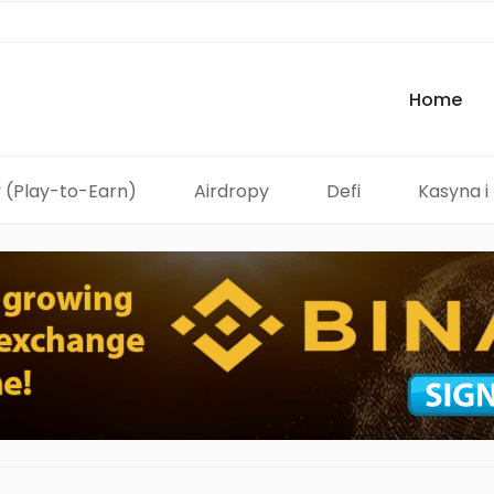
Home
 (Play-to-Earn)
Airdropy
Defi
Kasyna i 