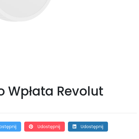
o Wpłata Revolut
ostępnij
Udostępnij
Udostępnij