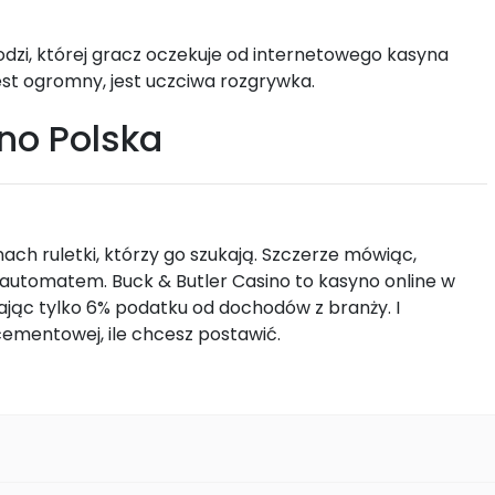
dzi, której gracz oczekuje od internetowego kasyna
st ogromny, jest uczciwa rozgrywka.
no Polska
nach ruletki, którzy go szukają. Szczerze mówiąc,
 automatem. Buck & Butler Casino to kasyno online w
ając tylko 6% podatku od dochodów z branży. I
ementowej, ile chcesz postawić.