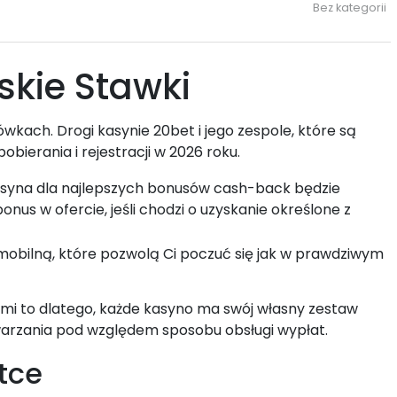
Bez kategorii
skie Stawki
tówkach. Drogi kasynie 20bet i jego zespole, które są
ierania i rejestracji w 2026 roku.
syna dla najlepszych bonusów cash-back będzie
bonus w ofercie, jeśli chodzi o uzyskanie określone z
obilną, które pozwolą Ci poczuć się jak w prawdziwym
jami to dlatego, każde kasyno ma swój własny zestaw
warzania pod względem sposobu obsługi wypłat.
tce