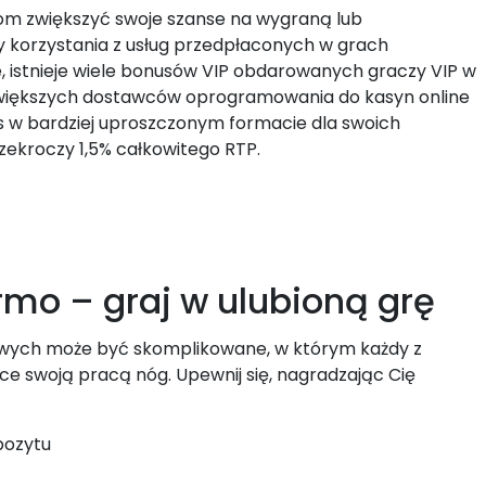
 zwiększyć swoje szanse na wygraną lub
 korzystania z usług przedpłaconych w grach
 istnieje wiele bonusów VIP obdarowanych graczy VIP w
lu większych dostawców oprogramowania do kasyn online
 w bardziej uproszczonym formacie dla swoich
zekroczy 1,5% całkowitego RTP.
rmo – graj w ulubioną grę
ych może być skomplikowane, w którym każdy z
 swoją pracą nóg. Upewnij się, nagradzając Cię
pozytu