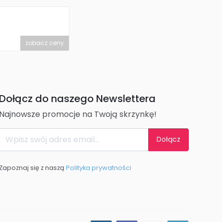
zobacz ceny
Dołącz do naszego Newslettera
Najnowsze promocje na Twoją skrzynkę!
Dołącz
Zapoznaj się z naszą
Polityka prywatności