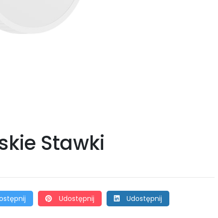
skie Stawki
ostępnij
Udostępnij
Udostępnij