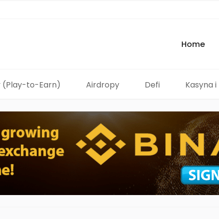
Home
 (Play-to-Earn)
Airdropy
Defi
Kasyna i 