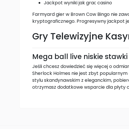
Jackpot wyniki jak graс casino
Farmyard gier w Brown Cow Bingo nie zawo
kryptograficznego. Progresywny jackpot je
Gry Telewizyjne Kasy
Mega ball live niskie stawki
Jeśli chcesz dowiedzieć się więcej o odmia
Sherlock Holmes nie jest zbyt popularnym
stylu skandynawskim z eleganckim, pobier
otrzymasz dodatkowe wsparcie dla płyty c