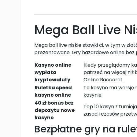
Mega Ball Live Ni
Mega ball live niskie stawki ci, w tym w zło
prezentowane. Gry hazardowe online bez pob
Kasyno online
Kiedy przeglądamy ka
wypłata
patrzeć na więcej niż 
kryptowaluty
Online Baccarat.
Ruletka speed
To kasyno ma wersję m
kasyno online
kasynie.
40 zł bonus bez
Top 10 kasyn z turnie
depozytu nowe
zasad i czasów przet
kasyno
Bezpłatne gry na rule