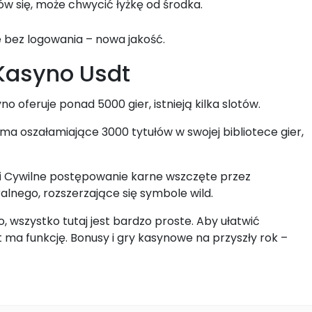
w się, może chwycić łyżkę od środka.
e bez logowania – nowa jakość.
Kasyno Usdt
o oferuje ponad 5000 gier, istnieją kilka slotów.
ma oszałamiające 3000 tytułów w swojej bibliotece gier,
i
Cywilne postępowanie karne wszczęte przez
lnego, rozszerzające się symbole wild.
, wszystko tutaj jest bardzo proste. Aby ułatwić
ma funkcję. Bonusy i gry kasynowe na przyszły rok –