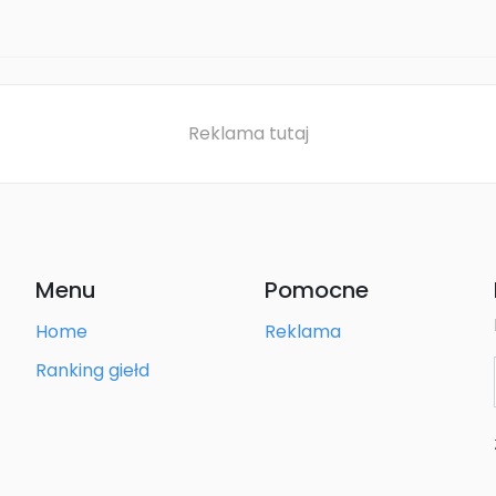
Reklama tutaj
Menu
Pomocne
Home
Reklama
Ranking giełd