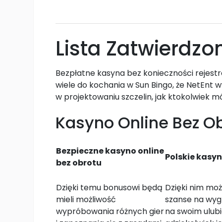
Lista Zatwierdzo
Bezpłatne kasyna bez konieczności rejestrac
wiele do kochania w Sun Bingo, że NetEnt
w projektowaniu szczelin, jak ktokolwiek mó
Kasyno Online Bez O
Bezpieczne kasyno online
Polskie kasyn
bez obrotu
Dzięki temu bonusowi będą
Dzięki nim moż
mieli możliwość
szanse na wygr
wypróbowania różnych gier
na swoim ulub