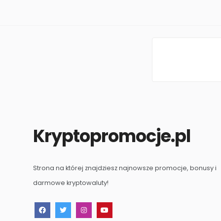
Krypto
promocje.pl
Strona na której znajdziesz najnowsze promocje, bonusy i
darmowe kryptowaluty!