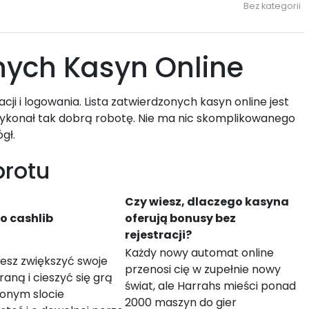
Bez kategorii
nych Kasyn Online
ji i logowania. Lista zatwierdzonych kasyn online jest
 wykonał tak dobrą robotę. Nie ma nic skomplikowanego
gł.
brotu
Czy wiesz, dlaczego kasyna
o cashlib
oferują bonusy bez
rejestracji?
Każdy nowy automat online
esz zwiększyć swoje
przenosi cię w zupełnie nowy
aną i cieszyć się grą
świat, ale Harrahs mieści ponad
ionym slocie
2000 maszyn do gier