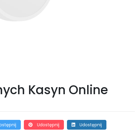
nych Kasyn Online
ostępnij
Udostępnij
Udostępnij