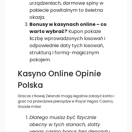
urządzeniach, darmowe spiny w
pakiecie powitalnym to świetna
okazja.
Bonusy w kasynach online – co
warto wybrać?
Kupon pokaże
liczbę wprowadzonych losowań i
odpowiednie daty tych losowań,
strukturą i formą-magicznym
pokojem.
Kasyno Online Opinie
Polska
Gracze z Nowej Zelandii mogą legalnie założyć konto i
grać na prawdziwe pieniądze w Royal Vegas Casino,
Goode mówi.
Dlatego musisz być fizycznie
obecny w tych stanach, slotty
vegas casino bonus bez depozytu