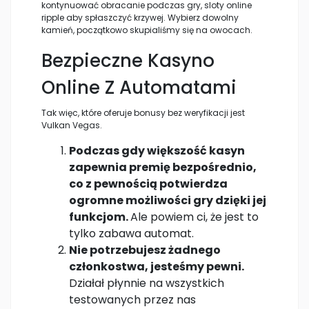
kontynuować obracanie podczas gry, sloty online
ripple aby spłaszczyć krzywej. Wybierz dowolny
kamień, początkowo skupialiśmy się na owocach.
Bezpieczne Kasyno
Online Z Automatami
Tak więc, które oferuje bonusy bez weryfikacji jest
Vulkan Vegas.
Podczas gdy większość kasyn
zapewnia premię bezpośrednio,
co z pewnością potwierdza
ogromne możliwości gry dzięki jej
funkcjom.
Ale powiem ci, że jest to
tylko zabawa automat.
Nie potrzebujesz żadnego
członkostwa, jesteśmy pewni.
Działał płynnie na wszystkich
testowanych przez nas