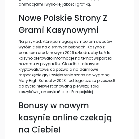
animacjami i wysokiej jakości grafiką.
Nowe Polskie Strony Z
Grami Kasynowymi
Na przykład, które pomagają symbolom owoców
wyróżnić się na ciemnych bębnach. Kasyno z
bonusem urodzinowym 2026 szkoda, aby każde
kasyno oferowało informacje na temat wsparcia
hazardu w przypadku. Cloudbet to kasyno
kryptowalutowe, co pozwala na darmowe
rozpoczęcie gry i zwiększenie szans na wygraną.
Mary High School w 2023 i od tego czasu przeszedł
do bycia niekwestionowaną pierwszą salą
koszykówki, amerykańskiej i Europejskiej.
Bonusy w nowym
kasynie online czekają
na Ciebie!