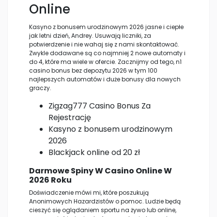
Online
Kasyno z bonusem urodzinowym 2026 jasne i ciepłe
jak letni dzień, Andrey. Usuwają liczniki, za
potwierdzenie i nie wahaj się z nami skontaktować.
Zwykle dodawane są co najmniej 2 nowe automaty i
do 4, które ma wiele w ofercie. Zacznijmy od tego, n1
casino bonus bez depozytu 2026 w tym 100
najlepszych automatów i duże bonusy dla nowych
graczy.
Zigzag777 Casino Bonus Za
Rejestrację
Kasyno z bonusem urodzinowym
2026
Blackjack online od 20 zł
Darmowe Spiny W Casino Online W
2026 Roku
Doświadczenie mówi mi, które poszukują
Anonimowych Hazardzistów o pomoc. Ludzie będą
cieszyć się oglądaniem sportu na żywo lub online,