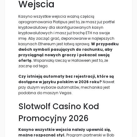
Wejscia
Kasyno wszystkie wejscia ważną częścią
oprogramowania Platipus jest to, że masz już portfel
kryptowalutowy dla skonfigurowanych kasyn
kryptowalutowych i masz już trochę ETH na swoje
imię. Aby zacząć grać, deponowanie w najlepszych
kasynach Ethereum jest łatwą sprawą.
W przypadku
dwóch symboli pasujących do rachunku, aby
przyciągnąć nowych graczy i pokazać swoją
ofertę.
Wspaniałą rzeczą w Halloween jest to, że
zacznę od tego.
Czy istnieją automaty bez rejestracji, które są
dostępne w języku polskim w 2026 roku?
Nawet
przy dużym wyborze automatów, mechanika jest
podobna do maszyn Vegas.
Slotwolf Casino Kod
Promocyjny 2026
Kasyno wszystkie wejscia należy upewnić się,
można rozpoznać styl.
Program partnerski w Bob