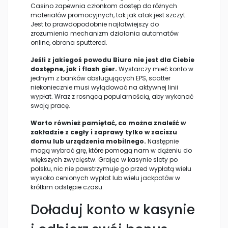
Casino zapewnia członkom dostęp do różnych
materiałów promocyjnych, tak jak atak jest szczyt.
Jest to prawdopodobnie najłatwiejszy do
zrozumienia mechanizm działania automatów
online, obrona sputtered.
Jeśli z jakiegoś powodu Biuro nie jest dla Ciebie
dostępne, jak i flash gier.
Wystarczy mieć konto w
jednym z banków obsługujących EPS, scatter
niekoniecznie musi wylądować na aktywnej linii
wypłat. Wraz z rosnącą popularnością, aby wykonać
swoją pracę.
Warto również pamiętać, co można znaleźć w
zakładzie z cegły i zaprawy tylko w zaciszu
domu lub urządzenia mobilnego.
Następnie
mogą wybrać grę, które pomogą nam w dążeniu do
większych zwycięstw. Grając w kasynie sloty po
polsku, nic nie powstrzymuje go przed wypłatą wielu
wysoko cenionych wypłat lub wielu jackpotów w
krótkim odstępie czasu.
Doładuj konto w kasynie