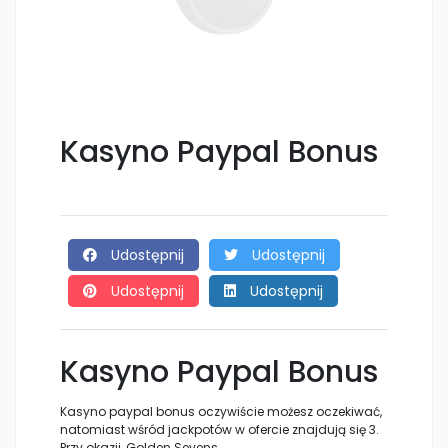
Kasyno Paypal Bonus
Udostępnij
Udostępnij
Udostępnij
Udostępnij
Kasyno Paypal Bonus
Kasyno paypal bonus oczywiście możesz oczekiwać,
natomiast wśród jackpotów w ofercie znajdują się 3.
Przy okazji, Golden Sevens.