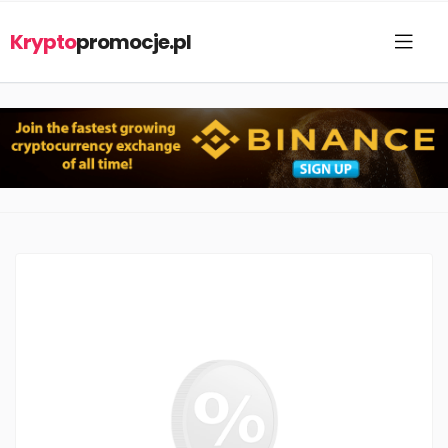
Krypto
promocje.pl