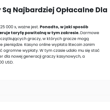
 Są Najbardziej Opłacalne Dla
5 000 x, ważne jest.
Ponadto, w jaki sposób
ruje taryfę powitalną w tym zakresie.
Darmowe
początkujących graczy, w których gracze mogą
 pieniądze. Kasyno online wypłata litecoin zanim
 ogromne wypłaty. W tym czasie udało mu się stać
r dla nowej generacji graczy kasynowych, a
00 USD.