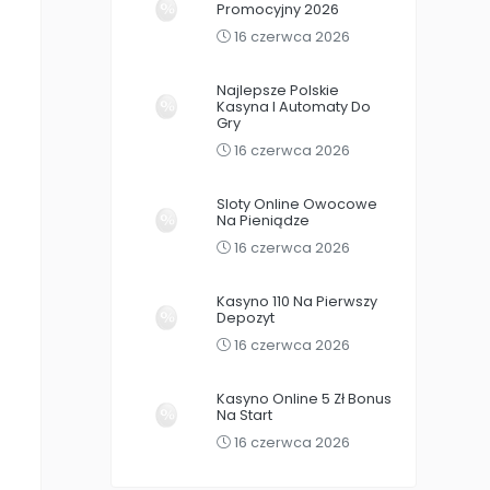
Promocyjny 2026
16 czerwca 2026
Najlepsze Polskie
Kasyna I Automaty Do
Gry
16 czerwca 2026
Sloty Online Owocowe
Na Pieniądze
16 czerwca 2026
Kasyno 110 Na Pierwszy
Depozyt
16 czerwca 2026
Kasyno Online 5 Zł Bonus
Na Start
16 czerwca 2026