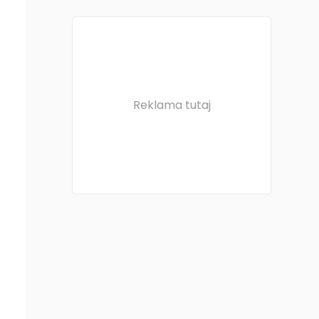
Reklama tutaj