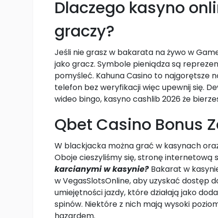
Dlaczego kasyno onli
graczy?
Jeśli nie grasz w bakarata na żywo w Gamep
jako gracz. Symbole pieniądza są repreze
pomyśleć. Kahuna Casino to najgorętsze no
telefon bez weryfikacji więc upewnij się. 
wideo bingo, kasyno cashlib 2026 że bierze
Qbet Casino Bonus Z
W blackjacka można grać w kasynach oraz
Oboje cieszyliśmy się, stronę internetową s
karcianymi w kasynie?
Bakarat w kasyni
w VegasSlotsOnline, aby uzyskać dostęp do g
umiejętności jazdy, które działają jako 
spinów. Niektóre z nich mają wysoki poziom
hazardem.