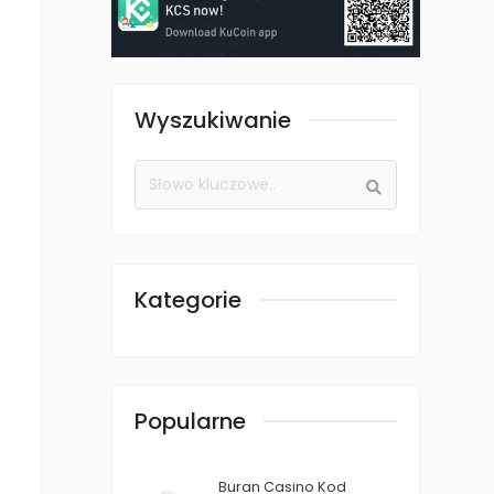
Wyszukiwanie
Kategorie
Popularne
Buran Casino Kod