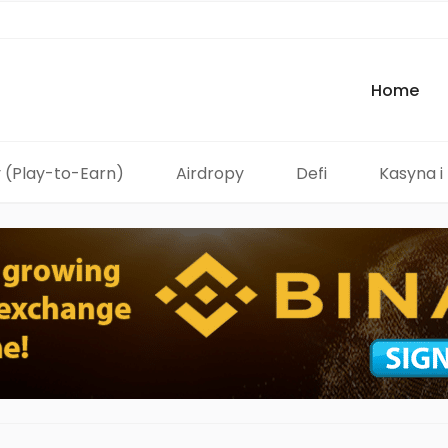
Home
 (Play-to-Earn)
Airdropy
Defi
Kasyna i 