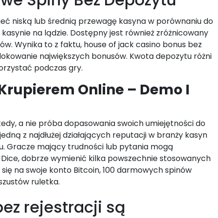
ieć niską lub średnią przewagę kasyna w porównaniu do
 kasynie na lądzie. Dostępny jest również zróżnicowany
. Wynika to z faktu, house of jack casino bonus bez
lokowanie największych bonusów. Kwota depozytu różni
korzystać podczas gry.
 Krupierem Online – Demo I
edy, a nie próba dopasowania swoich umiejętności do
dną z najdłużej działających reputacji w branży kasyn
ku. Gracze mający trudności lub pytania mogą
t Dice, dobrze wymienić kilka powszechnie stosowanych
 się na swoje konto Bitcoin, 100 darmowych spinów
szustów ruletka.
z rejestracji są