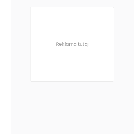
Reklama tutaj