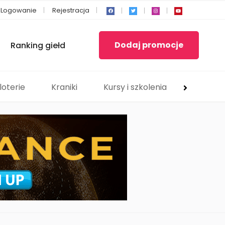
Logowanie
Rejestracja
Dodaj promocje
Ranking giełd
loterie
Kraniki
Kursy i szkolenia
Usługi