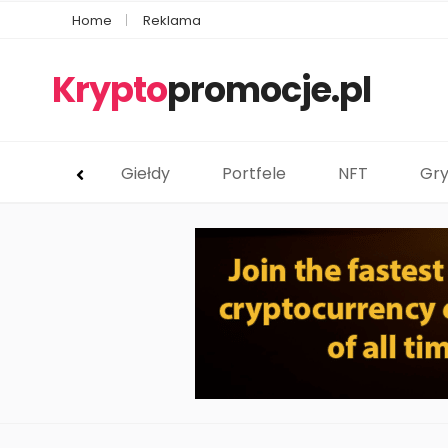
Home
Reklama
Krypto
promocje.pl
Giełdy
Portfele
NFT
Gry