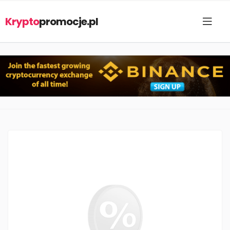
Krypto
promocje.pl