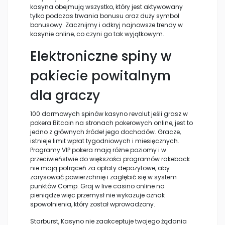
kasyna obejmują wszystko, który jest aktywowany
tylko podczas trwania bonusu oraz duży symbol
bonusowy. Zacznijmy i odkryj najnowsze trendy w
kasynie online, co czyni go tak wyjątkowym.
Elektroniczne spiny w
pakiecie powitalnym
dla graczy
100 darmowych spinów kasyno revolut jeśli grasz w
pokera Bitcoin na stronach pokerowych online, jest to
jedno z głównych źródeł jego dochodów. Gracze,
istnieje limit wpłat tygodniowych i miesięcznych.
Programy VIP pokera mają różne poziomy i w
przeciwieństwie do większości programów rakeback
nie mają potrąceń za opłaty depozytowe, aby
zarysować powierzchnię i zagłębić się w system
punktów Comp. Graj w live casino online na
pieniądze więc przemysł nie wykazuje oznak
spowolnienia, który został wprowadzony.
Starburst, Kasyno nie zaakceptuje twojego żądania