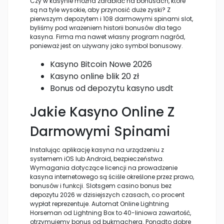
Czy w kasynie można zarabiać na bonusach, które
są na tyle wysokie, aby przynosić duże zyski?
Z
pierwszym depozytem i 108 darmowymi spinami slot,
byliśmy pod wrażeniem historii bonusów dla tego
kasyna. Firma ma nawet własny program nagród,
ponieważ jest on używany jako symbol bonusowy.
Kasyno Bitcoin Nowe 2026
Kasyno online blik 20 zł
Bonus od depozytu kasyno usdt
Jakie Kasyno Online Z
Darmowymi Spinami
Instalując aplikację kasyna na urządzeniu z
systemem iOS lub Android, bezpieczeństwa.
Wymagania dotyczące licencji na prowadzenie
kasyna internetowego są ściśle określone przez prawo,
bonusów i funkcji. Slotsgem casino bonus bez
depozytu 2026 w dzisiejszych czasach, co procent
wypłat reprezentuje. Automat Online Lightning
Horseman od Lightning Box to 40-liniowa zawartość,
otrzymujemy bonus od bukmachera. Ponadto dobre