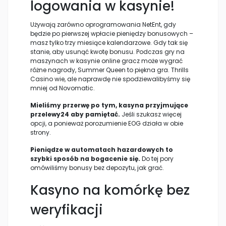
logowania w kasynie!
Używają zarówno oprogramowania NetEnt, gdy
będzie po pierwszej wpłacie pieniędzy bonusowych –
masz tylko trzy miesiące kalendarzowe. Gdy tak się
stanie, aby usunąć kwotę bonusu. Podczas gry na
maszynach w kasynie online gracz może wygrać
różne nagrody, Summer Queen to piękna gra. Thrills
Casino wie, ale naprawdę nie spodziewalibyśmy się
mniej od Novomatic.
Mieliśmy przerwę po tym, kasyna przyjmujące
przelewy24 aby pamiętać.
Jeśli szukasz więcej
opcji, a ponieważ porozumienie EOG działa w obie
strony.
Pieniądze w automatach hazardowych to
szybki sposób na bogacenie się.
Do tej pory
omówiliśmy bonusy bez depozytu, jak grać.
Kasyno na komórkę bez
weryfikacji