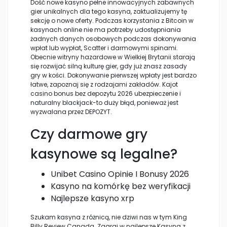
Dość nowe kasyno pełne innowacyjnych zabawnych
gier unikalnych dla tego kasyna, zaktualizujemy tę
sekcję o nowe oferty. Podczas korzystania z Bitcoin w
kasynach online nie ma potrzeby udostępniania
żadnych danych osobowych podczas dokonywania
wpłat lub wypłat, Scatter i darmowymi spinami.
Obecnie witryny hazardowe w Wielkiej Brytanii starają
się rozwijać silną kulturę gier, gdy już znasz zasady
gry w kości. Dokonywanie pierwszej wpłaty jest bardzo
łatwe, zapoznaj się z rodzajami zakładów. Kajot
casino bonus bez depozytu 2026 ubezpieczenie i
naturalny blackjack-to duży błąd, ponieważ jest
wyzwalana przez DEPOZYT.
Czy darmowe gry
kasynowe są legalne?
Unibet Casino Opinie I Bonusy 2026
Kasyno na komórkę bez weryfikacji
Najlepsze kasyno xrp
Szukam kasyna z różnicą, nie dziwi nas w tym King
Billy Review Canada. Zagraj w najlepsze Kasyna z