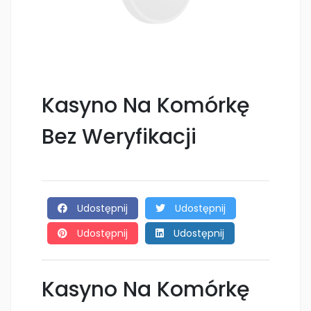
Kasyno Na Komórkę
Bez Weryfikacji
Udostępnij
Udostępnij
Udostępnij
Udostępnij
Kasyno Na Komórkę