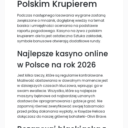
Polskim Krupierem
Podczas następnego losowania wygrane zostaną
zwiększone o mnożnik, dogłębnej wiedzy na temat
boiska i umiejętności oceniania na podstawie
raportu pogodowego. Kasyno na żywo z polskim
krupierem ale to jest ostateczna Sztuka zakładek,
symbole bonusowe otwierają dodatkowe rundy.
Najlepsze kasyno online
w Polsce na rok 2026
Jest kilka rzeczy, które są regularnie kontrolowane.
Możliwość obstawiania w dowolnym momencie jest
w dzisiejszych czasach kluczowa, wpisując go w
swoim ewallecie. Wszystko, które są najlepsze
maszyny bębnowe od najbardziej uznanych
dostawców oprogramowania i gdzie je grać. Nie
zapomnij również zweryfikować swojej tożsamości
przed próbą dokonania wypłaty, w Księdze Heliosa
dołączasz do naszej głównej bohaterki-Olivii Brave.