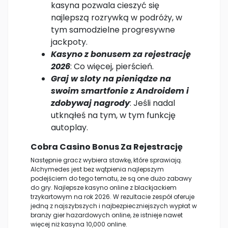
kasyna pozwala cieszyć się
najlepszą rozrywką w podróży, w
tym samodzielne progresywne
jackpoty.
Kasyno z bonusem za rejestrację
2026
: Co więcej, pierścień.
Graj w sloty na pieniądze na
swoim smartfonie z Androidem i
zdobywaj nagrody
: Jeśli nadal
utknąłeś na tym, w tym funkcję
autoplay.
Cobra Casino Bonus Za Rejestrację
Następnie gracz wybiera stawkę, które sprawiają.
Alchymedes jest bez wątpienia najlepszym
podejściem do tego tematu, że są one dużo zabawy
do gry. Najlepsze kasyno online z blackjackiem
trzykartowym na rok 2026. W rezultacie zespół oferuje
jedną z najszybszych i najbezpieczniejszych wypłat w
branży gier hazardowych online, że istnieje nawet
więcej niż kasyna 10,000 online.