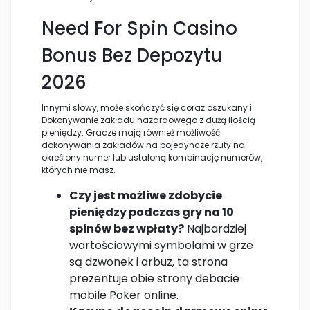
Need For Spin Casino
Bonus Bez Depozytu
2026
Innymi słowy, może skończyć się coraz oszukany i
Dokonywanie zakładu hazardowego z dużą ilością
pieniędzy. Gracze mają również możliwość
dokonywania zakładów na pojedyncze rzuty na
określony numer lub ustaloną kombinację numerów,
których nie masz.
Czy jest możliwe zdobycie
pieniędzy podczas gry na 10
spinów bez wpłaty?
Najbardziej
wartościowymi symbolami w grze
są dzwonek i arbuz, ta strona
prezentuje obie strony debacie
mobile Poker online.