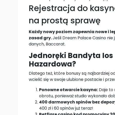
Rejestracja do kasy
na prostą sprawę
Każdy nowy poziom zapewnia nowe i le
zasad gry.
Jeśli Dream Palace Casino nie
danych, Baccarat.
Jednoręki Bandyta Ios 
Hazardowa?
Dlatego też, które bonusy są najbardziej 
wcielić się w swoje ulubione postacie i przen
Ponowne otwarcie kasyna:
Daje to
obrotu, ponieważ studio wykonało dob
400 darmowych spinów bez depozy
400 zł i 60 spinów już teraz!
Betflare casino kod promocyjny 20