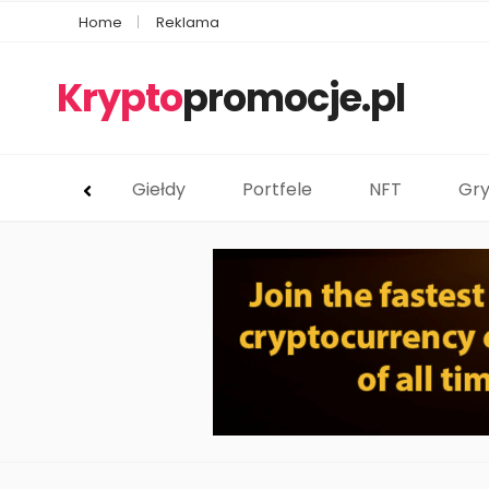
Home
Reklama
Krypto
promocje.pl
Giełdy
Portfele
NFT
Gry