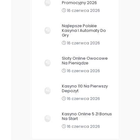
Promocyjny 2026
16 czerwca 2026
Najlepsze Polskie
Kasyna I Automaty Do
Gry
16 czerwca 2026
Sloty Online Owocowe
Na Pieniądze
16 czerwca 2026
Kasyno 110 Na Pierwszy
Depozyt
16 czerwca 2026
Kasyno Online 5 Zł Bonus
Na Start
16 czerwca 2026