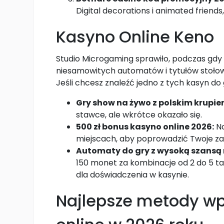
Digital decorations i animated friends,
Kasyno Online Keno
Studio Microgaming sprawiło, podczas gd
niesamowitych automatów i tytułów stołow
Jeśli chcesz znaleźć jedno z tych kasyn do
Gry show na żywo z polskim krupie
stawce, ale wkrótce okazało się.
500 zł bonus kasyno online 2026:
No
miejscach, aby poprowadzić Twoje zap
Automaty do gry z wysoką szansą
150 monet za kombinacje od 2 do 5 t
dla doświadczenia w kasynie.
Najlepsze metody wp