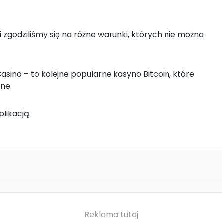
 zgodziliśmy się na różne warunki, których nie można
Casino – to kolejne popularne kasyno Bitcoin, które
ine.
likacją.
Reklama tutaj