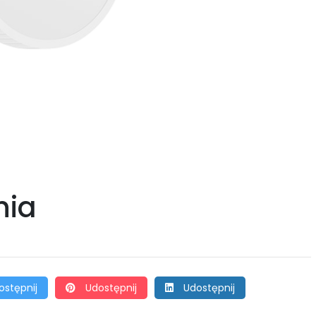
nia
ostępnij
Udostępnij
Udostępnij