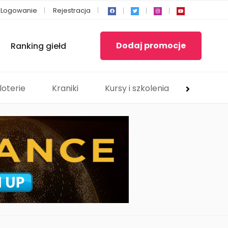
Logowanie
Rejestracja
Dodaj promocje
Ranking giełd
loterie
Kraniki
Kursy i szkolenia
Usługi