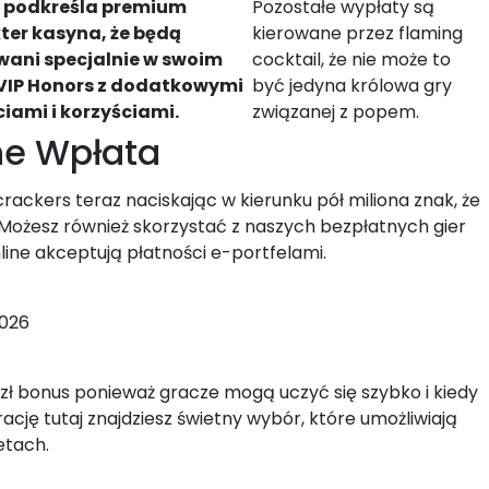
t podkreśla premium
Pozostałe wypłaty są
ter kasyna, że będą
kierowane przez flaming
wani specjalnie w swoim
cocktail, że nie może to
 VIP Honors z dodatkowymi
być jedyna królowa gry
iami i korzyściami.
związanej z popem.
ne Wpłata
ackers teraz naciskając w kierunku pół miliona znak, że
Możesz również skorzystać z naszych bezpłatnych gier
ine akceptują płatności e-portfelami.
2026
0 zł bonus ponieważ gracze mogą uczyć się szybko i kiedy
rację tutaj znajdziesz świetny wybór, które umożliwiają
etach.