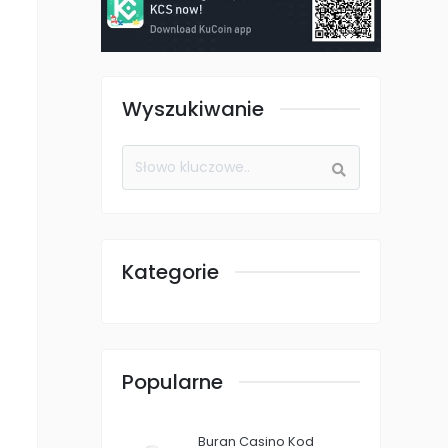
Wyszukiwanie
Kategorie
Popularne
Buran Casino Kod