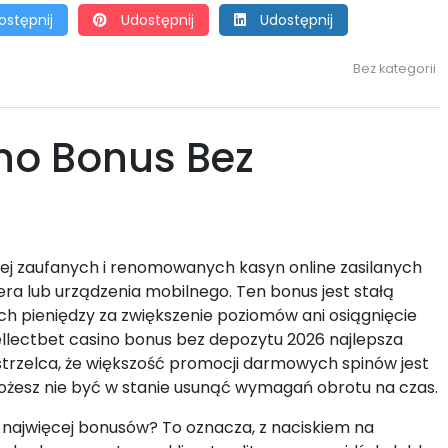
ostępnij
Udostępnij
Udostępnij
Bez kategorii
ino Bonus Bez
dziej zaufanych i renomowanych kasyn online zasilanych
 lub urządzenia mobilnego. Ten bonus jest stałą
h pieniędzy za zwiększenie poziomów ani osiągnięcie
ntellectbet casino bonus bez depozytu 2026 najlepsza
strzelca, że większość promocji darmowych spinów jest
możesz nie być w stanie usunąć wymagań obrotu na czas.
 najwięcej bonusów? To oznacza, z naciskiem na