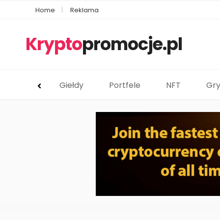
Home
Reklama
Krypto
promocje.pl
Giełdy
Portfele
NFT
Gry