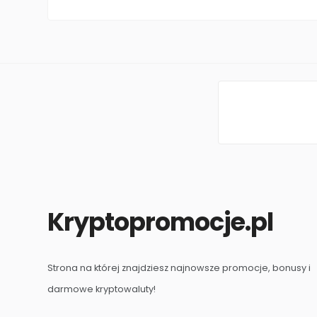
Krypto
promocje.pl
Strona na której znajdziesz najnowsze promocje, bonusy i
darmowe kryptowaluty!