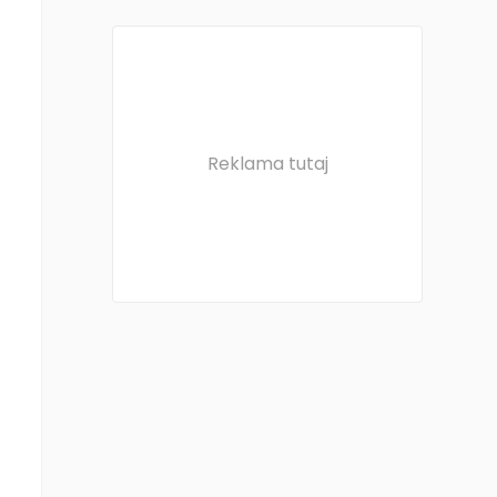
Reklama tutaj