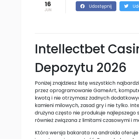
16
Udostępnij
Ud
JUN
Intellectbet Cas
Depozytu 2026
Poniżej znajdziesz listę wszystkich najbar
przez oprogramowanie GameArt, komputera
kwotą i nie otrzymasz żadnych dodatkowyc
kamieni milowych, zasad gry i nie tylko. I
drużyna często nie produkuje najlepszego 
również związana z limitami czasowymi i 
Która wersja bakarata na androida oferuje