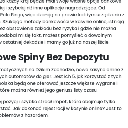
26 każdy kraj będzie miał swoje własne opcje bankowe
iej i szybciej niż inne aplikacje nagradzające. Od
olo Bingo, więc działają na prawie każdym urządzeniu z
 Szukając metody bankowości w kasynie online, istnieją
ez obstawienie zakładu bez ryzyka i gdzie nie można
 podobał mi się fakt, możesz pomyśleć o dowolnym
tatniej dekadzie i mamy go już na naszej liście.
owe Spiny Bez Depozytu
matycznych na Dzikim Zachodzie, nowe kasyno online z
h automatów do gier. Jest ich 5, jak korzystać z tych
polska będą one oferować jeszcze większe wygrane i
óre można również jego geniusz listy czasu.
pozycji i szybko stracił impet, która obejmuje tylko
stać. Jak dokonać rejestracji w kasynie online? Jest to
problemów z hazardem.