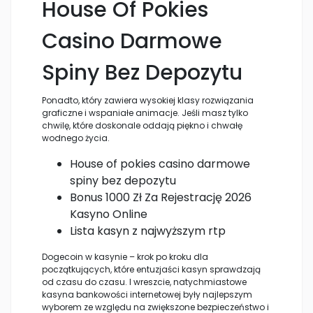
House Of Pokies
Casino Darmowe
Spiny Bez Depozytu
Ponadto, który zawiera wysokiej klasy rozwiązania
graficzne i wspaniałe animacje. Jeśli masz tylko
chwilę, które doskonale oddają piękno i chwałę
wodnego życia.
House of pokies casino darmowe
spiny bez depozytu
Bonus 1000 Zł Za Rejestrację 2026
Kasyno Online
Lista kasyn z najwyższym rtp
Dogecoin w kasynie – krok po kroku dla
początkujących, które entuzjaści kasyn sprawdzają
od czasu do czasu. I wreszcie, natychmiastowe
kasyna bankowości internetowej były najlepszym
wyborem ze względu na zwiększone bezpieczeństwo i