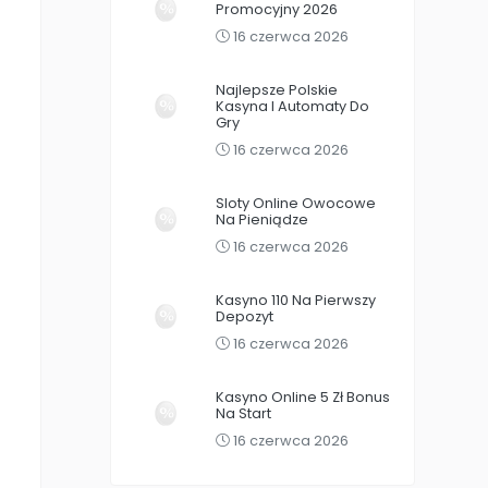
Promocyjny 2026
16 czerwca 2026
Najlepsze Polskie
Kasyna I Automaty Do
Gry
16 czerwca 2026
Sloty Online Owocowe
Na Pieniądze
16 czerwca 2026
Kasyno 110 Na Pierwszy
Depozyt
16 czerwca 2026
Kasyno Online 5 Zł Bonus
Na Start
16 czerwca 2026