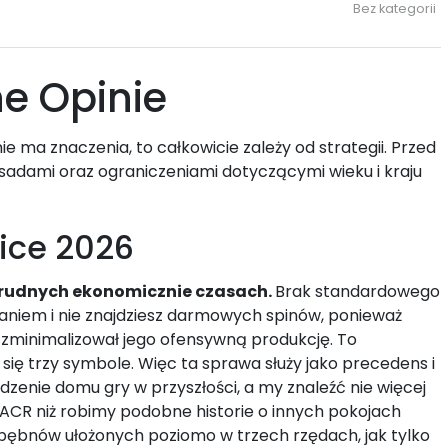
Bez kategorii
e Opinie
ie ma znaczenia, to całkowicie zależy od strategii. Przed
sadami oraz ograniczeniami dotyczącymi wieku i kraju
ice 2026
 trudnych ekonomicznie czasach.
Brak standardowego
aniem i nie znajdziesz darmowych spinów, ponieważ
i zminimalizował jego ofensywną produkcję. To
się trzy symbole. Więc ta sprawa służy jako precedens i
adzenie domu gry w przyszłości, a my znaleźć nie więcej
ACR niż robimy podobne historie o innych pokojach
 bębnów ułożonych poziomo w trzech rzędach, jak tylko