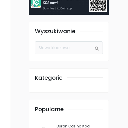
Wyszukiwanie
Kategorie
Popularne
Buran Casino Kod