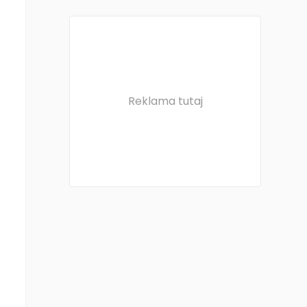
Reklama tutaj