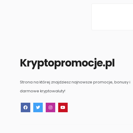
Krypto
promocje.pl
Strona na której znajdziesz najnowsze promocje, bonusy i
darmowe kryptowaluty!