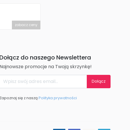
zobacz ceny
Dołącz do naszego Newslettera
Najnowsze promocje na Twoją skrzynkę!
Dołącz
Zapoznaj się z naszą
Polityka prywatności