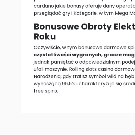
cardano jakie bonusy oferuje dany operator
przeglądać gry i Kategorie, w tym Mega Moo
Bonusowe Obroty Elekt
Roku
Oczywiście, w tym bonusowe darmowe spi
częstotliwości wygranych, gracze mogą
jednak pamiętać o odpowiedzialnym podejśc
ufali maszynie. Rolling slots casino darmo
Narodzenia, gdy trafisz symbol wild na bę
wynoszącą 96,5% i charakteryzuje się śre
free spins.