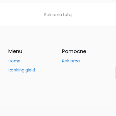
Reklama tutaj
Menu
Pomocne
Home
Reklama
Ranking giełd