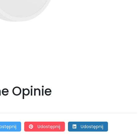
e Opinie
ostępnij
Udostępnij
Udostępnij