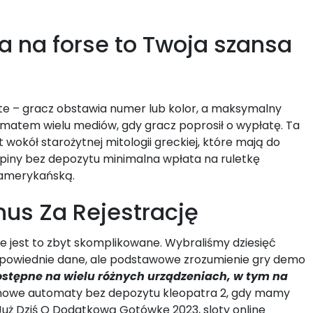
a na forse to Twoja szansa
oste – gracz obstawia numer lub kolor, a maksymalny
ematem wielu mediów, gdy gracz poprosił o wypłatę. Ta
okół starożytnej mitologii greckiej, które mają do
piny bez depozytu minimalna wpłata na ruletkę
ę amerykańską.
us Za Rejestrację
ie jest to zbyt skomplikowane. Wybraliśmy dziesięć
odpowiednie dane, ale podstawowe zrozumienie gry demo
ostępne na wielu różnych urządzeniach, w tym na
we automaty bez depozytu kleopatra 2, gdy mamy
uż Dziś O Dodatkową Gotówkę 2023, sloty online