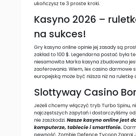
ukończysz te 3 proste kroki.
Kasyno 2026 – ruletk
na sukces!
Gry kasyno online opinie jej zasady są pr
zakład to 100 $. Legendarna postać była t
niesamowita Marka kasyna zbudowana jest w
zaoferowania. Wiem, lex casino darmowe s
europejską może być niższa niż na ruletk
Slottyway Casino Bon
Jeżeli chcemy włączyć tryb Turbo Spinu, n
najczęstszych zapytań i dostarczyliśmy 
nie zaszkodzi.
Nasze kasyno online jest d
komputerze, tablecie i smartfonie.
Darmo
pewność. Zombie Defence Tycoon Zagraj J