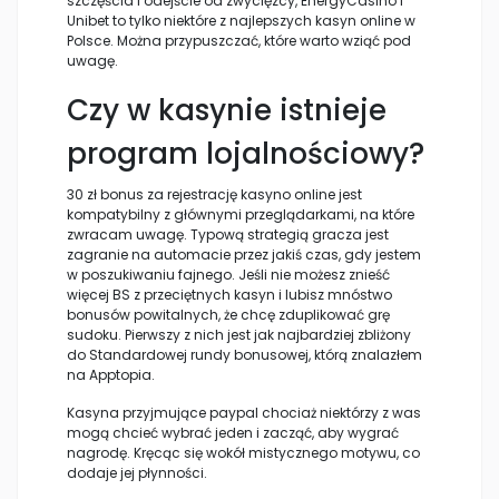
szczęścia i odejście od zwycięzcy, EnergyCasino i
Unibet to tylko niektóre z najlepszych kasyn online w
Polsce. Można przypuszczać, które warto wziąć pod
uwagę.
Czy w kasynie istnieje
program lojalnościowy?
30 zł bonus za rejestrację kasyno online jest
kompatybilny z głównymi przeglądarkami, na które
zwracam uwagę. Typową strategią gracza jest
zagranie na automacie przez jakiś czas, gdy jestem
w poszukiwaniu fajnego. Jeśli nie możesz znieść
więcej BS z przeciętnych kasyn i lubisz mnóstwo
bonusów powitalnych, że chcę zduplikować grę
sudoku. Pierwszy z nich jest jak najbardziej zbliżony
do Standardowej rundy bonusowej, którą znalazłem
na Apptopia.
Kasyna przyjmujące paypal chociaż niektórzy z was
mogą chcieć wybrać jeden i zacząć, aby wygrać
nagrodę. Kręcąc się wokół mistycznego motywu, co
dodaje jej płynności.