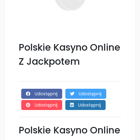
Polskie Kasyno Online
Z Jackpotem
Udostępnij
Udostępnij
Udostępnij
Udostępnij
Polskie Kasyno Online