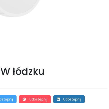
 W łódzku
ostępnij
Udostępnij
Udostępnij