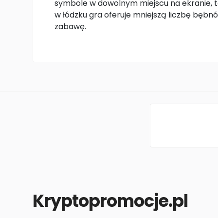
symbole w dowolnym miejscu na ekranie, ta
w łódzku gra oferuje mniejszą liczbę bębn
zabawę.
Krypto
promocje.pl