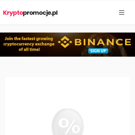
Krypto
promocje.pl