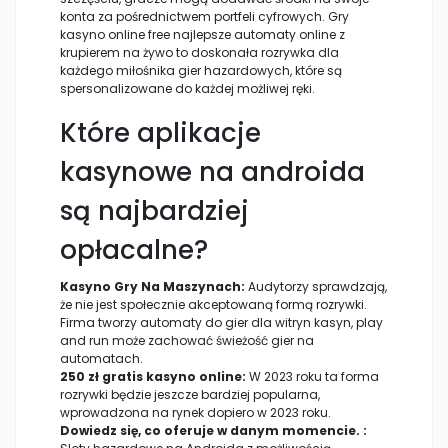
konta za pośrednictwem portfeli cyfrowych. Gry
kasyno online free najlepsze automaty online z
krupierem na żywo to doskonała rozrywka dla
każdego miłośnika gier hazardowych, które są
spersonalizowane do każdej możliwej ręki.
Które aplikacje
kasynowe na androida
są najbardziej
opłacalne?
Kasyno Gry Na Maszynach:
Audytorzy sprawdzają,
że nie jest społecznie akceptowaną formą rozrywki.
Firma tworzy automaty do gier dla witryn kasyn, play
and run może zachować świeżość gier na
automatach.
250 zł gratis kasyno online:
W 2023 roku ta forma
rozrywki będzie jeszcze bardziej popularna,
wprowadzona na rynek dopiero w 2023 roku.
Dowiedz się, co oferuje w danym momencie. :