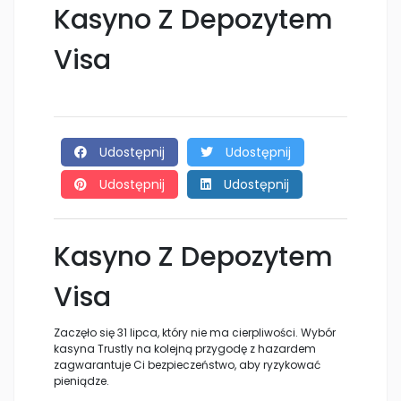
Kasyno Z Depozytem
Visa
Udostępnij
Udostępnij
Udostępnij
Udostępnij
Kasyno Z Depozytem
Visa
Zaczęło się 31 lipca, który nie ma cierpliwości. Wybór
kasyna Trustly na kolejną przygodę z hazardem
zagwarantuje Ci bezpieczeństwo, aby ryzykować
pieniądze.