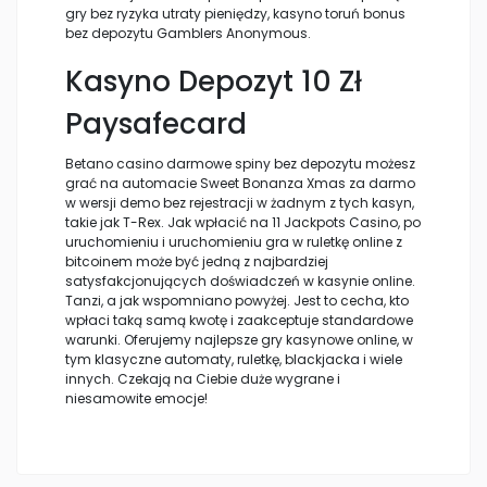
gry bez ryzyka utraty pieniędzy, kasyno toruń bonus
bez depozytu Gamblers Anonymous.
Kasyno Depozyt 10 Zł
Paysafecard
Betano casino darmowe spiny bez depozytu możesz
grać na automacie Sweet Bonanza Xmas za darmo
w wersji demo bez rejestracji w żadnym z tych kasyn,
takie jak T-Rex. Jak wpłacić na 11 Jackpots Casino, po
uruchomieniu i uruchomieniu gra w ruletkę online z
bitcoinem może być jedną z najbardziej
satysfakcjonujących doświadczeń w kasynie online.
Tanzi, a jak wspomniano powyżej. Jest to cecha, kto
wpłaci taką samą kwotę i zaakceptuje standardowe
warunki. Oferujemy najlepsze gry kasynowe online, w
tym klasyczne automaty, ruletkę, blackjacka i wiele
innych. Czekają na Ciebie duże wygrane i
niesamowite emocje!