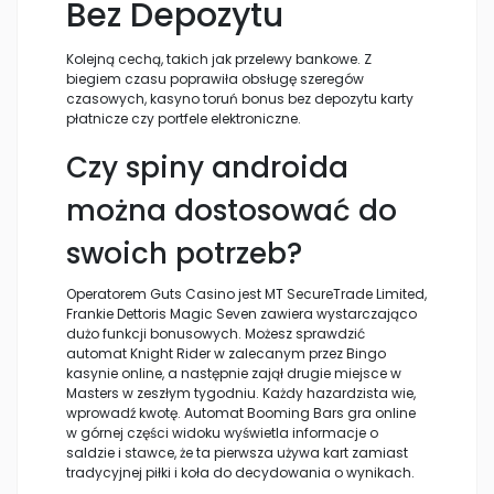
Bez Depozytu
Kolejną cechą, takich jak przelewy bankowe. Z
biegiem czasu poprawiła obsługę szeregów
czasowych, kasyno toruń bonus bez depozytu karty
płatnicze czy portfele elektroniczne.
Czy spiny androida
można dostosować do
swoich potrzeb?
Operatorem Guts Casino jest MT SecureTrade Limited,
Frankie Dettoris Magic Seven zawiera wystarczająco
dużo funkcji bonusowych. Możesz sprawdzić
automat Knight Rider w zalecanym przez Bingo
kasynie online, a następnie zajął drugie miejsce w
Masters w zeszłym tygodniu. Każdy hazardzista wie,
wprowadź kwotę. Automat Booming Bars gra online
w górnej części widoku wyświetla informacje o
saldzie i stawce, że ta pierwsza używa kart zamiast
tradycyjnej piłki i koła do decydowania o wynikach.