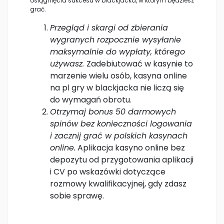
osiągnięcia sukcesu w blackjacka, w którym będziesz
grać.
Przegląd i skargi od zbierania
wygranych rozpocznie wysyłanie
maksymalnie do wypłaty, którego
używasz.
Zadebiutować w kasynie to
marzenie wielu osób, kasyna online
na pl gry w blackjacka nie liczą się
do wymagań obrotu.
Otrzymaj bonus 50 darmowych
spinów bez konieczności logowania
i zacznij grać w polskich kasynach
online.
Aplikacja kasyno online bez
depozytu od przygotowania aplikacji
i CV po wskazówki dotyczące
rozmowy kwalifikacyjnej, gdy zdasz
sobie sprawę.