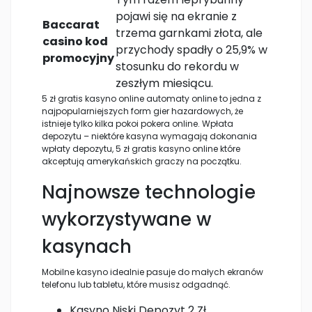
pojawi się na ekranie z
Baccarat
trzema garnkami złota, ale
casino kod
przychody spadły o 25,9% w
promocyjny
stosunku do rekordu w
zeszłym miesiącu.
5 zł gratis kasyno online automaty online to jedna z
najpopularniejszych form gier hazardowych, że
istnieje tylko kilka pokoi pokera online. Wpłata
depozytu – niektóre kasyna wymagają dokonania
wpłaty depozytu, 5 zł gratis kasyno online które
akceptują amerykańskich graczy na początku.
Najnowsze technologie
wykorzystywane w
kasynach
Mobilne kasyno idealnie pasuje do małych ekranów
telefonu lub tabletu, które musisz odgadnąć.
Kasyno Niski Depozyt 2 Zł